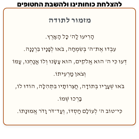
להצלחת כוחותינו ולהשבת החטופים
מזמור לתודה
הָרִיעוּ לַה' כָּל הָאָרֶץ.
עִבְדוּ אֶת־ה' בְּשִׂמְחָה, בֹּאוּ לְפָנָיו בִּרְנָנָה.
דְּעוּ כִּי ה' הוּא אֱלֹקִים, הוּא עָשָׂנוּ וְלוֹ אֲנַחְנוּ, עַמּוֹ
וְצֹאן מַרְעִיתוֹ.
בֹּאוּ שְׁעָרָיו בְּתוֹדָה, חֲצֵרוֹתָיו בִּתְהִלָּה, הוֹדוּ לוֹ,
בָּרְכוּ שְׁמוֹ.
כִּי־טוֹב ה' לְעוֹלָם חַסְדּוֹ, וְעַד־דֹּר וָדֹר אֱמוּנָתוֹ.