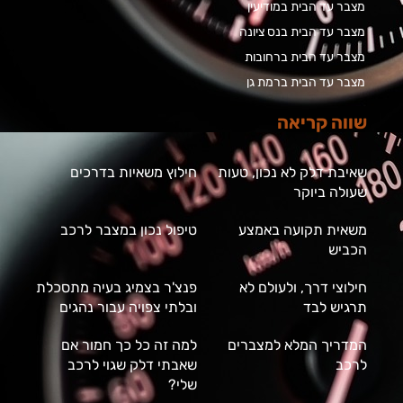
מצבר עד הבית במודיעין
מצבר עד הבית בנס ציונה
מצבר עד הבית ברחובות
מצבר עד הבית ברמת גן
שווה קריאה
שאיבת דלק לא נכון, טעות
חילוץ משאיות בדרכים
שעולה ביוקר
משאית תקועה באמצע
טיפול נכון במצבר לרכב
הכביש
חילוצי דרך, ולעולם לא
פנצ'ר בצמיג בעיה מתסכלת
תרגיש לבד
ובלתי צפויה עבור נהגים
המדריך המלא למצברים
למה זה כל כך חמור אם
לרכב
שאבתי דלק שגוי לרכב
שלי?