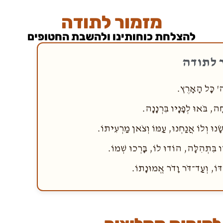
מזמור לתודה
להצלחת כוחותינו ולהשבת החטופים
 לתודה
' כָּל הָאָרֶץ.
ה, בֹּאוּ לְפָנָיו בִּרְנָנָה.
וּ וְלוֹ אֲנַחְנוּ, עַמּוֹ וְצֹאן מַרְעִיתוֹ.
ו בִּתְהִלָּה, הוֹדוּ לוֹ, בָּרְכוּ שְׁמוֹ.
וֹ, וְעַד־דֹּר וָדֹר אֱמוּנָתוֹ.