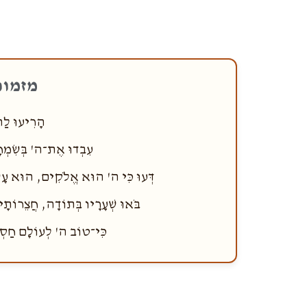
מזמור
הָרִיעוּ לַה
עִבְדוּ אֶת־ה' בְּשִׂמְחָ
דְּעוּ כִּי ה' הוּא אֱלֹקִים, הוּא עָשָׂנ
בֹּאוּ שְׁעָרָיו בְּתוֹדָה, חֲצֵרוֹתָי
כִּי־טוֹב ה' לְעוֹלָם חַסְדּ