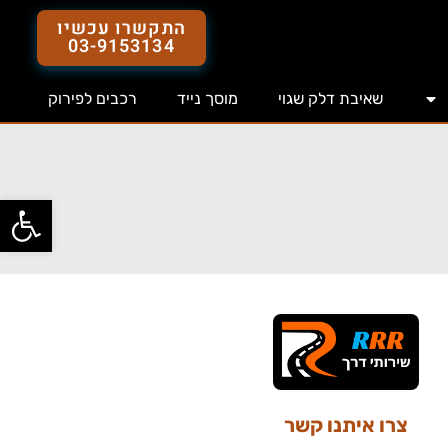
התקשרו עכשיו
03-9153134
שאיבת דלק שגוי
מוסך נייד
רכבים לפירוק
פתח סרג
צרו איתנו קשר