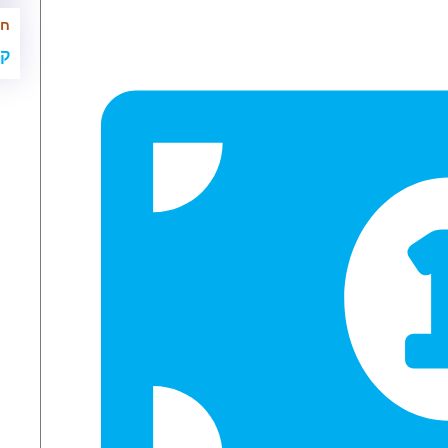
חי
קר