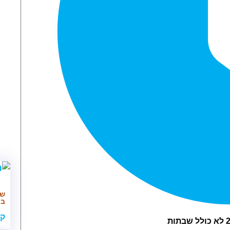
שא
בי
קר