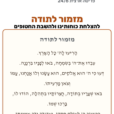
פריסה ארצית 24/6
מזמור לתודה
להצלחת כוחותינו ולהשבת החטופים
מזמור לתודה
הָרִיעוּ לַה' כָּל הָאָרֶץ.
עִבְדוּ אֶת־ה' בְּשִׂמְחָה, בֹּאוּ לְפָנָיו בִּרְנָנָה.
דְּעוּ כִּי ה' הוּא אֱלֹקִים, הוּא עָשָׂנוּ וְלוֹ אֲנַחְנוּ, עַמּוֹ
וְצֹאן מַרְעִיתוֹ.
בֹּאוּ שְׁעָרָיו בְּתוֹדָה, חֲצֵרוֹתָיו בִּתְהִלָּה, הוֹדוּ לוֹ,
בָּרְכוּ שְׁמוֹ.
כִּי־טוֹב ה' לְעוֹלָם חַסְדּוֹ, וְעַד־דֹּר וָדֹר אֱמוּנָתוֹ.