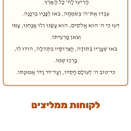
הָרִיעוּ לַה' כָּל הָאָרֶץ.
עִבְדוּ אֶת־ה' בְּשִׂמְחָה, בֹּאוּ לְפָנָיו בִּרְנָנָה.
דְּעוּ כִּי ה' הוּא אֱלֹקִים, הוּא עָשָׂנוּ וְלוֹ אֲנַחְנוּ, עַמּוֹ
וְצֹאן מַרְעִיתוֹ.
בֹּאוּ שְׁעָרָיו בְּתוֹדָה, חֲצֵרוֹתָיו בִּתְהִלָּה, הוֹדוּ לוֹ,
בָּרְכוּ שְׁמוֹ.
כִּי־טוֹב ה' לְעוֹלָם חַסְדּוֹ, וְעַד־דֹּר וָדֹר אֱמוּנָתוֹ.
לקוחות ממליצים