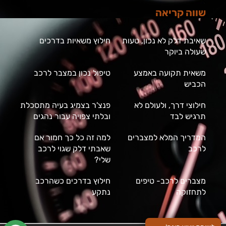
שווה קריאה
שאיבת דלק לא נכון, טעות
חילוץ משאיות בדרכים
שעולה ביוקר
משאית תקועה באמצע
טיפול נכון במצבר לרכב
הכביש
חילוצי דרך, ולעולם לא
פנצ'ר בצמיג בעיה מתסכלת
תרגיש לבד
ובלתי צפויה עבור נהגים
המדריך המלא למצברים
למה זה כל כך חמור אם
לרכב
שאבתי דלק שגוי לרכב
שלי?
מצברים לרכב- טיפים
חילוץ בדרכים כשהרכב
לתחזוקה
נתקע