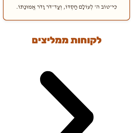
כִּי־טוֹב ה' לְעוֹלָם חַסְדּוֹ, וְעַד־דֹּר וָדֹר אֱמוּנָתוֹ.
לקוחות ממליצים