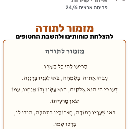
פריסה ארצית 24/6
מזמור לתודה
להצלחת כוחותינו ולהשבת החטופים
מזמור לתודה
הָרִיעוּ לַה' כָּל הָאָרֶץ.
עִבְדוּ אֶת־ה' בְּשִׂמְחָה, בֹּאוּ לְפָנָיו בִּרְנָנָה.
דְּעוּ כִּי ה' הוּא אֱלֹקִים, הוּא עָשָׂנוּ וְלוֹ אֲנַחְנוּ, עַמּוֹ
וְצֹאן מַרְעִיתוֹ.
בֹּאוּ שְׁעָרָיו בְּתוֹדָה, חֲצֵרוֹתָיו בִּתְהִלָּה, הוֹדוּ לוֹ,
בָּרְכוּ שְׁמוֹ.