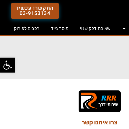
התקשרו עכשיו
03-9153134
שאיבת דלק שגוי
מוסך נייד
רכבים לפירוק
פתח סרג
צרו איתנו קשר