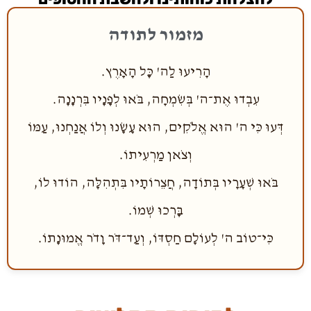
מזמור לתודה
הָרִיעוּ לַה' כָּל הָאָרֶץ.
עִבְדוּ אֶת־ה' בְּשִׂמְחָה, בֹּאוּ לְפָנָיו בִּרְנָנָה.
דְּעוּ כִּי ה' הוּא אֱלֹקִים, הוּא עָשָׂנוּ וְלוֹ אֲנַחְנוּ, עַמּוֹ
וְצֹאן מַרְעִיתוֹ.
בֹּאוּ שְׁעָרָיו בְּתוֹדָה, חֲצֵרוֹתָיו בִּתְהִלָּה, הוֹדוּ לוֹ,
בָּרְכוּ שְׁמוֹ.
כִּי־טוֹב ה' לְעוֹלָם חַסְדּוֹ, וְעַד־דֹּר וָדֹר אֱמוּנָתוֹ.