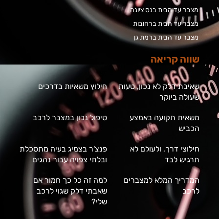
מצבר עד הבית בנס ציונה
מצבר עד הבית ברחובות
מצבר עד הבית ברמת גן
שווה קריאה
שאיבת דלק לא נכון, טעות
חילוץ משאיות בדרכים
שעולה ביוקר
משאית תקועה באמצע
טיפול נכון במצבר לרכב
הכביש
חילוצי דרך, ולעולם לא
פנצ'ר בצמיג בעיה מתסכלת
תרגיש לבד
ובלתי צפויה עבור נהגים
המדריך המלא למצברים
למה זה כל כך חמור אם
לרכב
שאבתי דלק שגוי לרכב
שלי?