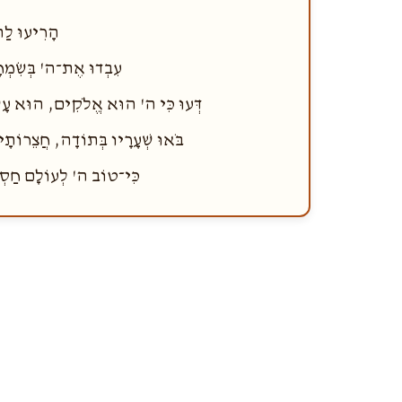
הָרִיעוּ לַה
עִבְדוּ אֶת־ה' בְּשִׂמְחָ
דְּעוּ כִּי ה' הוּא אֱלֹקִים, הוּא עָשָׂנ
בֹּאוּ שְׁעָרָיו בְּתוֹדָה, חֲצֵרוֹתָי
כִּי־טוֹב ה' לְעוֹלָם חַסְדּ