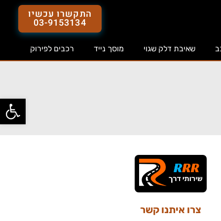
התקשרו עכשיו
03-9153134
ב
שאיבת דלק שגוי
מוסך נייד
רכבים לפירוק
פתח סרג
צרו איתנו קשר