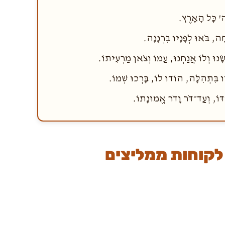
' כָּל הָאָרֶץ.
ה, בֹּאוּ לְפָנָיו בִּרְנָנָה.
וּ וְלוֹ אֲנַחְנוּ, עַמּוֹ וְצֹאן מַרְעִיתוֹ.
ו בִּתְהִלָּה, הוֹדוּ לוֹ, בָּרְכוּ שְׁמוֹ.
וֹ, וְעַד־דֹּר וָדֹר אֱמוּנָתוֹ.
לקוחות ממליצים